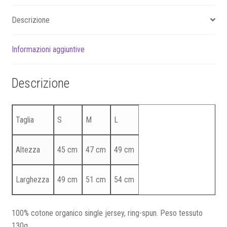
Descrizione
Informazioni aggiuntive
Descrizione
Taglia
S
M
L
Altezza
45 cm
47 cm
49 cm
Larghezza
49 cm
51 cm
54 cm
100% cotone organico single jersey, ring-spun. Peso tessuto
130g