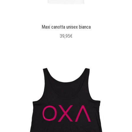
Maxi canotta unisex bianca
39,95
€
Questo
prodotto
ha
più
varianti.
Le
opzioni
possono
essere
scelte
nella
pagina