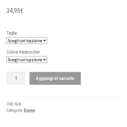
34,95
€
Taglia
Colore miniborchie
Crop
Aggiungi al carrello
Top
nero
quantità
COD:
N/A
Categoria:
Donna