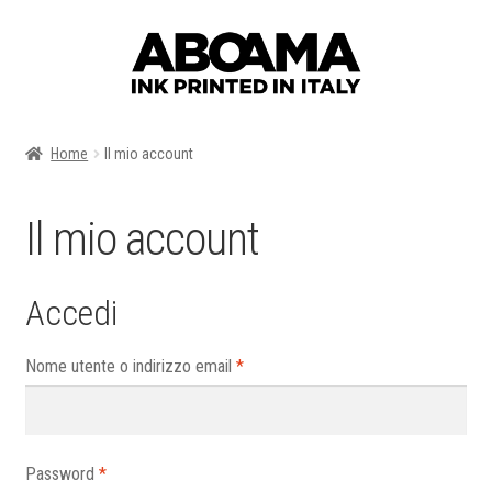
Vai
Vai
alla
al
navigazione
contenuto
Home
Il mio account
Il mio account
Accedi
Richiesto
Nome utente o indirizzo email
*
Richiesto
Password
*